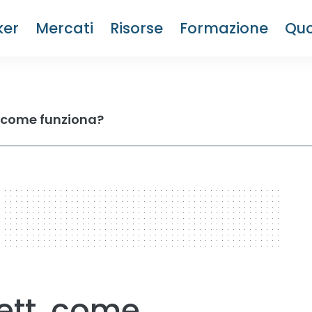
ker
Mercati
Risorse
Formazione
Quo
, come funziona?
fett, come