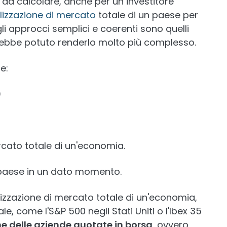
 da calcolare, anche per un investitore
lizzazione di mercato
totale di un paese per
 gli approcci semplici e coerenti sono quelli
vrebbe potuto renderlo molto più complesso.
e:
0
rcato totale di un'economia.
 paese in un dato momento.
zzazione di mercato totale di un'economia,
le, come l'S&P 500 negli Stati Uniti o l'Ibex 35
e delle aziende quotate in borsa
, ovvero