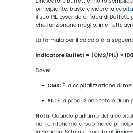
L'Indicatore Buffett è molto semplice
principiante: basta dividere la
capita
il suo PIL. Essendo un'idea di Buffett,
che funzionano meglio; in effetti, a
La formula per il calcolo è la seguent
Indicatore Buffett = (CMS/PIL) × 10
Dove:
CMS:
È la capitalizzazione di me
PIL:
È la produzione totale di un
Nota:
Quando parliamo della capitali
non ci riferiamo al suo indice principa
in Spagna. Si fa riferimento all'
insiem