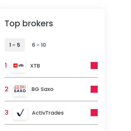
Top brokers
1 - 5
6 - 10
1
XTB
2
BG Saxo
3
ActivTrades