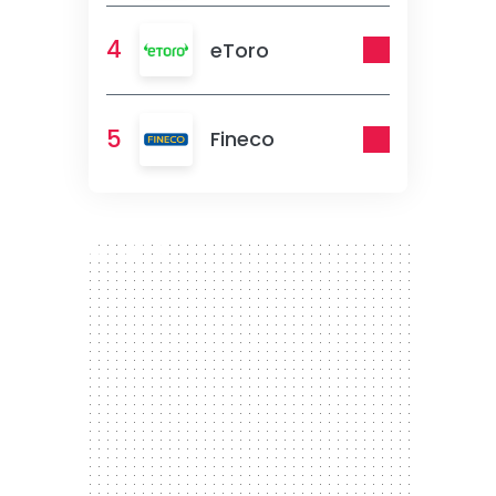
4
eToro
5
Fineco
300 x 250