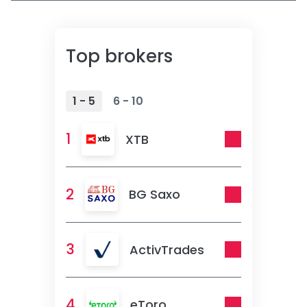
Top brokers
1 - 5
6 - 10
1
XTB
2
BG Saxo
3
ActivTrades
4
eToro