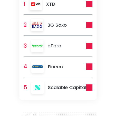
1
XTB
2
BG Saxo
3
eToro
4
Fineco
5
Scalable Capital
300 x 250