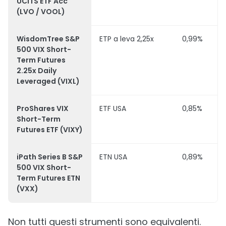
UCITS ETF Acc
(LVO / VOOL)
WisdomTree S&P
ETP a leva 2,25x
0,99%
500 VIX Short-
Term Futures
2.25x Daily
Leveraged (VIXL)
ProShares VIX
ETF USA
0,85%
Short-Term
Futures ETF (VIXY)
iPath Series B S&P
ETN USA
0,89%
500 VIX Short-
Term Futures ETN
(VXX)
Non tutti questi strumenti sono equivalenti.