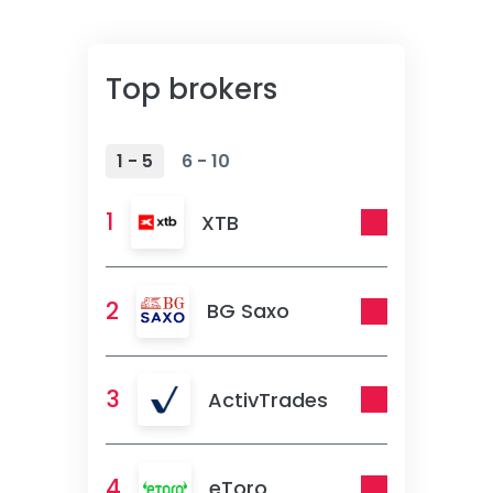
Top brokers
1 - 5
6 - 10
1
XTB
2
BG Saxo
3
ActivTrades
4
eToro