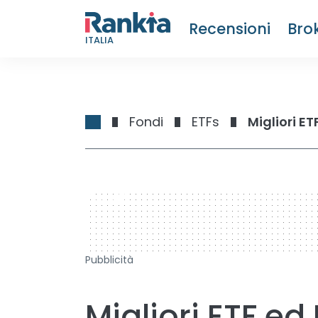
Recensioni
Bro
ITALIA
Fondi
ETFs
Migliori ET
728 x 90
Pubblicità
Migliori ETF ed