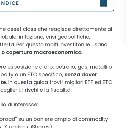
INDICE
he asset class che reagisce direttamente ai
ale: inflazione, crisi geopolitiche,
ferta. Per questo molti investitori le usano
ne o copertura macroeconomica
.
e esposizione a oro, petrolio, gas, metalli o
modity o un ETC specifico,
senza dover
nte
. In questa guida trovi i migliori ETF ed ETC
ierli, i rischi e la fiscalità.
lo di interesse:
"broad" su un paniere ampio di commodity
Xtrackers, iShares).