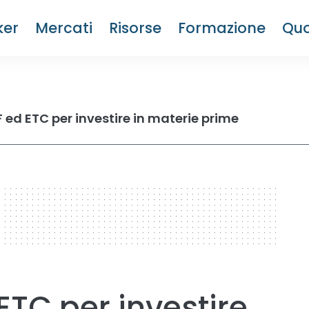
ker
Mercati
Risorse
Formazione
Quo
F ed ETC per investire in materie prime
 ETC per investire