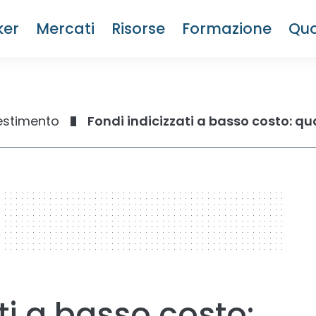
ker
Mercati
Risorse
Formazione
Quo
estimento
Fondi indicizzati a basso costo: qua
ti a basso costo: