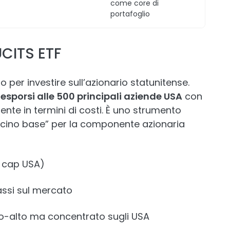
come core di
portafoglio
CITS ETF
to per investire sull’azionario statunitense.
i
esporsi alle 500 principali aziende USA
con
nte in termini di costi. È uno strumento
ncino base” per la componente azionaria
e cap USA)
bassi sul mercato
o-alto ma concentrato sugli USA