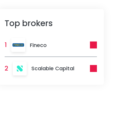
Top brokers
1
Fineco
2
Scalable Capital