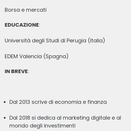
Borsa e mercati
NFT: cosa sono, come funzionano, come
investire?
EDUCAZIONE
:
Scritto
Università degli Studi di Perugia (Italia)
17 MAR, 2025
15
min
lettura
EDEM Valencia (Spagna)
IN BREVE
:
Interessi Trade Republic: come funziona il 3%
Dal 2013 scrive di economia e finanza
sul saldo remunerato
Dal 2018 si dedica al marketing digitale e al
Revisionato
mondo degli investimenti
24 SET, 2025
9
min
lettura