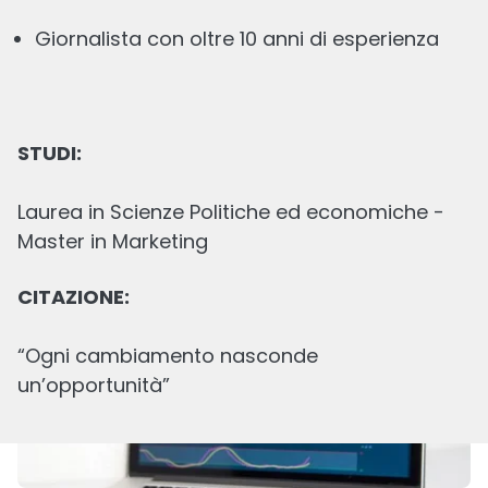
Giornalista con oltre 10 anni di esperienza
STUDI:
Azioni idrogeno: le migliori da comprare e
Laurea in Scienze Politiche ed economiche -
come investire nel settore
Master in Marketing
Scritto
CITAZIONE:
3 AGO, 2026
16
min
lettura
“Ogni cambiamento nasconde
un’opportunità”