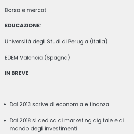
Borsa e mercati
Quali sono i migliori broker online
Revisionato
EDUCAZIONE
:
11 MAR, 2026
20
min
lettura
Università degli Studi di Perugia (Italia)
EDEM Valencia (Spagna)
IN BREVE
:
Quanto guadagna un trader e si può
guadagnare 1000 euro al mese?
Dal 2013 scrive di economia e finanza
Revisionato
Dal 2018 si dedica al marketing digitale e al
20 GIU, 2026
11
min
lettura
mondo degli investimenti