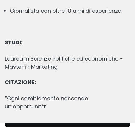
Giornalista con oltre 10 anni di esperienza
STUDI:
Prossime IPO 2026: le quotazioni da
monitorare
Laurea in Scienze Politiche ed economiche -
Master in Marketing
Scritto
21 LUG, 2026
13
min
lettura
CITAZIONE:
“Ogni cambiamento nasconde
un’opportunità”