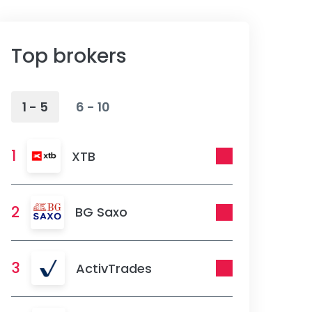
Top brokers
1 - 5
6 - 10
1
XTB
2
BG Saxo
3
ActivTrades