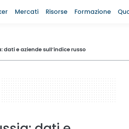
ker
Mercati
Risorse
Formazione
Quo
 dati e aziende sull’indice russo
ssia: dati e