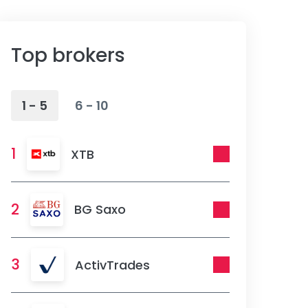
Top brokers
1 - 5
6 - 10
1
XTB
2
BG Saxo
3
ActivTrades