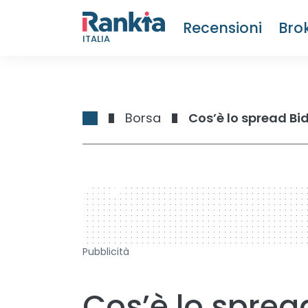
Recensioni
Bro
ITALIA
Borsa
Cos’è lo spread Bi
728 x 90
Pubblicità
Cos’è lo sprea