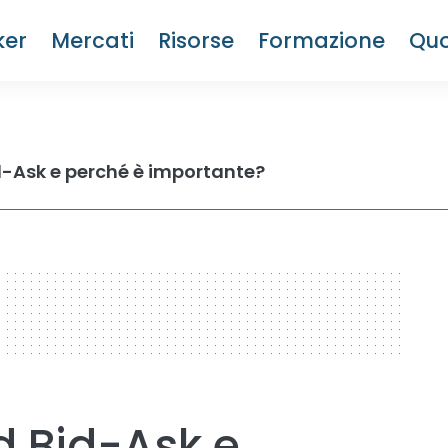
ker
Mercati
Risorse
Formazione
Quo
d-Ask e perché è importante?
d Bid-Ask e