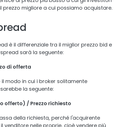
isce al prezzo più basso a cui gli investitori
il prezzo migliore a cui possiamo acquistare.
spread
 è il differenziale tra il miglior prezzo bid e
lo spread sarà la seguente:
o di offerta
è il modo in cui i broker solitamente
 sarebbe la seguente:
o offerto) / Prezzo richiesto
ssa della richiesta, perché l'acquirente
e il venditore nelle proprie, cioè vendere più