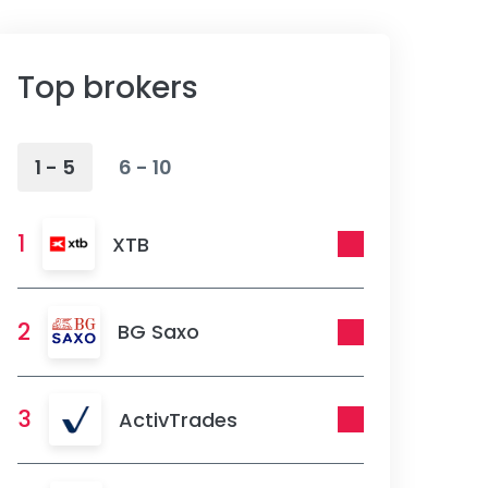
Top brokers
1 - 5
6 - 10
1
XTB
2
BG Saxo
3
ActivTrades