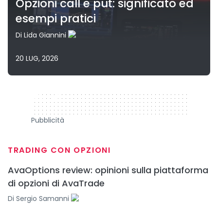
Opzioni call e put: significato ed
esempi pratici
Di
Lida Giannini
20 LUG, 2026
320 x 50
Pubblicità
TRADING CON OPZIONI
AvaOptions review: opinioni sulla piattaforma
di opzioni di AvaTrade
Di
Sergio Samanni