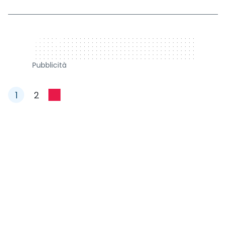
320 x 50
Pubblicità
1
2